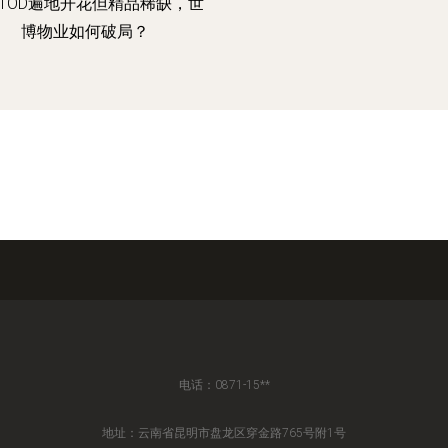
TOD遍地开花但精品稀缺，世
博物业如何破局？
电话：0871-15**
地址：云南省昆明市盘龙区穿金路765号附1号