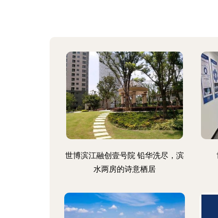
世博滨江融创壹号院 铅华洗尽，滨
水两房的诗意栖居