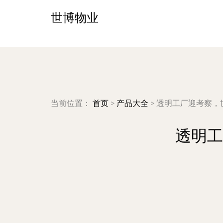
世博物业
当前位置：
首页
>
产品大全
>
透明工厂迎考察，
透明工