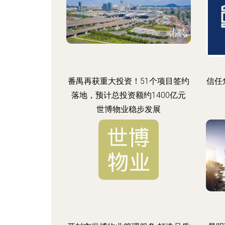
番禺再获重大投资！51个项目签约
信任
落地，预计总投资额约1400亿元
世博物业稳步发展