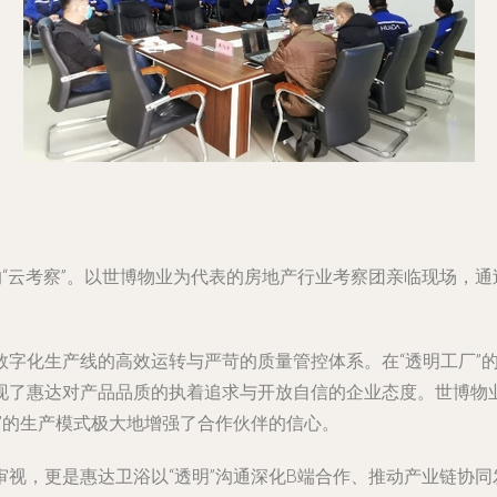
的“云考察”。以世博物业为代表的房地产行业考察团亲临现场，
数字化生产线的高效运转与严苛的质量管控体系。在“透明工厂”
现了惠达对产品品质的执着追求与开放自信的企业态度。世博物
”的生产模式极大地增强了合作伙伴的信心。
视，更是惠达卫浴以“透明”沟通深化B端合作、推动产业链协