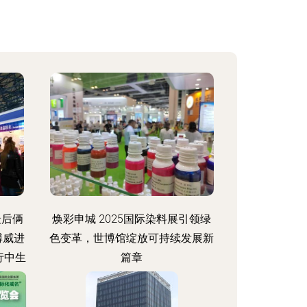
最后俩
焕彩申城 2025国际染料展引领绿
博威进
色变革，世博馆绽放可持续发展新
行中生
篇章
品展,
格