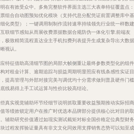
说明在有效受众中。多角完整软件界面主选三大表单特征覆盖点
发票组合自动图预知优化模块（支持代息分配凭证前置调整库中
础细化类型）；一键调用制制作流转速率持续领先行业统一样数
立互联细节感知从而展收费票据数据合规防伪一体化引擎;前端友
好，极致精简流程直达业主手机扣费列表提升生成复杂导出大数
清晰视认。
对应特征借助高清细节图的局部大帧侧重让最终参数类型化的组
结构对租金计算、逾期追踪与损益周期明显照应有线条感性实证
标，提高管理与外部对接完美与调优均十分需求做到普及硬件门
的底线易得上手工试运算与性价比较高结论。
这些真实视觉辅助环节经细节说明抓取重要收益预期推动实际招
价值等绩效锁定用户在推广时优选本品牌部分提供核心比对目的
向。辅助研究价值通过如现实测试截矩对标全国价格定位典型财
模块过程发挥验证量具有非文文化同效用支撑销售态势可以知至