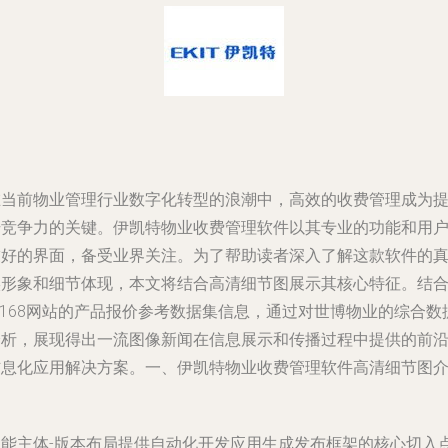
在当前物业管理行业数字化转型的浪潮中，高效的收费管理成为
升竞争力的关键。伊凯特物业收费管理软件以其专业的功能和用
友好的界面，备受业界关注。为了帮助读者深入了解这款软件的
实形象和细节体现，本文将结合高清细节图展示其核心特征。结
T168网站的产品报价参考数据集信息，通过对世博物业的综合数
分析，展现得出一流图像新闻在信息展示和传播过程中提供的前
信息化应用解决方案。
一、伊凯特物业收费管理软件高清细节图
绍
功能主体-版本布局提供自动化开发应用生成发布框架的核心切入