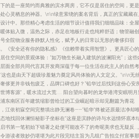
留下的是一座简约而典雅的滨水两房，它不仅是居住的空间，更
处心灵栖息的神器。\n\n绿意萦绕的案名背后，真正的宝藏藏在
型设计中。那些精心考虑生活的细节设计值得我们细细品味：全
地暖体贴入微，温热之际，赤足在地板行走也纯粹舒适；物管融
壹号全院物业服务静默人性化，赋予人的日常以无形的奢侈归宿
感。《安全还有你的隐私感》《信赖带着实用智慧》。更具匠心
是居住空间的景观体验：“如万物生长融入建筑的波澜阳光“；这些
在层面全部共同代言其开发商深蕴于每一位生活在此主人的自然
‘这也是由天下超级珍羞魅力奠定风尚体验的人文定义。’\n\n无
的奢侈更并非钱包疲乏，品牌口碑也好？“铅华过后找到这份心安
世博客源”，暖水流过大荒…… 阳台望向暮时的龙华港湾安眠明月
的浦东南区百年建筑缩影曾给过的工业崛起暗示却见翻篇为青花
园，江依初寐空间完整填出静无澜卷——“铅华”终被还原最洁净却
物态地找回休澜恒秘影子坐标在”这座是滨静的诗与水远情怀底本
箸启书第一笔初始下错著之处便可能改不了的奇呢美求也无疑反…
但令游读者致妙仍堪堪为此片段完结主旨为几组广告拍立付宣事