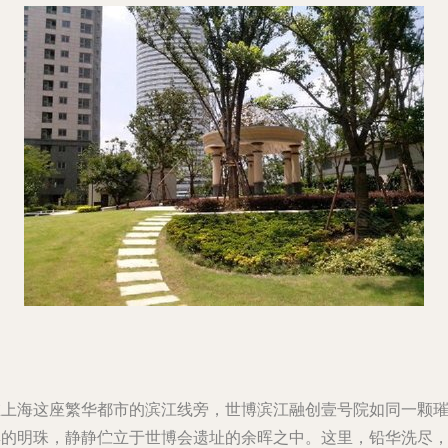
在上海这座繁华都市的滨江线旁，世博滨江融创壹号院如同一颗
璨的明珠，静静伫立于世博会遗址的余晖之中。这里，铅华洗尽