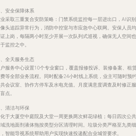
二、安全保障体系
物业采取三重复合安防策略：门禁系统监控每一层进出口，AI识别
摄像头追踪异常行为，消防中控室与市应急中心联网。安保人员
执证上岗，每隔两小时至少开展一次队列式巡视，确保无人空间
处于监控之中。
三、全天服务生态
客户服务中心设置10个专业窗口，覆盖报修投诉、装修备案、租
续费等全部业务流程。同时配备24小时线上系统，业主可随时预
公共会议室、协作方停车及水电充值。月度满意度调查及时修正
务盲点。
四、清洁与环保
绿化于大厦空中庭院及大堂一周更换两次鲜花绿植；每日四次公
区域洗地面剂液体拖按类型分区清理时间。垃圾分类严格至九类
分，智能导视系统帮助用户实现快速投递配合业城管要求。