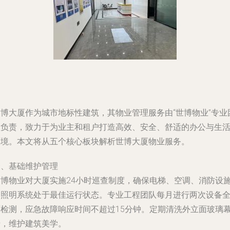
世博大厦作为城市地标性建筑，其物业管理服务由“世博物业”专业
队负责，致力于为业主和租户打造高效、安全、舒适的办公与生
环境。本文将从五个核心板块解析世博大厦物业服务。
一、基础维护管理
世博物业对大厦实施24小时巡查制度，确保电梯、空调、消防设
及照明系统处于最佳运行状态。专业工程团队每月进行两次设备
面检测，应急故障响应时间不超过15分钟。定期清洗外立面玻璃
墙，维护建筑美学。