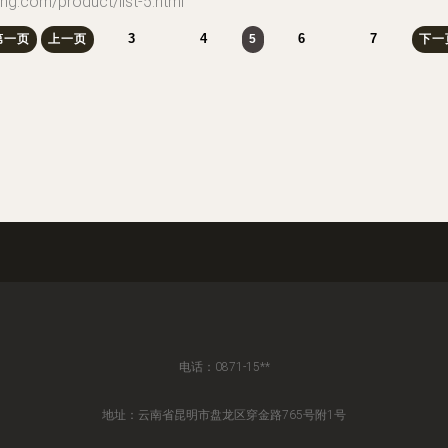
m/product/list-5.html
3
4
6
7
第一页
上一页
5
下一
电话：0871-15**
地址：云南省昆明市盘龙区穿金路765号附1号