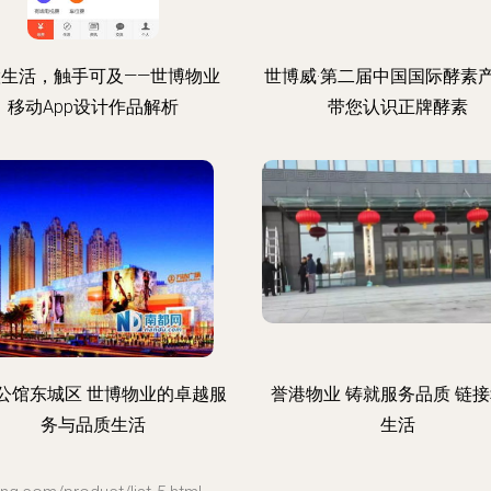
慧生活，触手可及——世博物业
世博威·第二届中国国际酵素
移动App设计作品解析
带您认识正牌酵素
公馆东城区 世博物业的卓越服
誉港物业 铸就服务品质 链
务与品质生活
生活