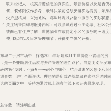
联系经纪人，核实房源信息的真实性、最新价格以及是否仍
售。
装修图仅作参考，最终决策前必须安排实地看房
，亲身
受户型格局、采光通风、邻里环境以及物业服务的实际状态
关注物业口碑与服务内容
：可以尝试通过业主论坛、社区公
或向已有住户了解，世博物业在该特定小区的服务响应速度
费用标准以及日常管理细节，获得更立体的评价。
在东城二手房市场中，筛选2005年后建成且由世博物业管理的房
源，是一条兼顾居住品质与资产管理的理性路径。当您浏览至发
列表的第4页时，不妨多一份耐心与细心，结合清晰的装修图和其
房源参数，进行全面评估。理想的居所或许就隐藏在这些经过时
筛选的页面之中，等待您通过线上洞察与线下验证去最终发现。
如若转载，请注明出处：