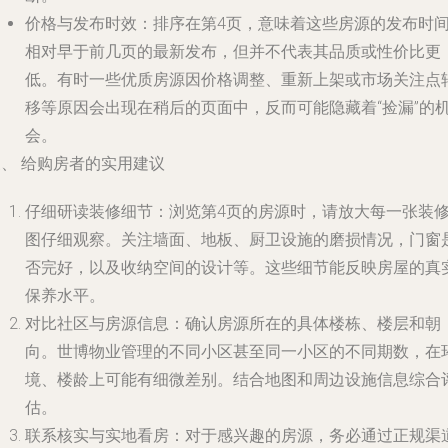
价格与发布时效
：排序在第4页，意味着这些房源的发布时
相对早于前几页的最新发布，但并不代表其品质或性价比更
低。有时一些优质房源因价格调整、重新上架或市场关注点
移等原因会出现在稍后的页面中，反而可能隐藏着“捡漏”的
会。
、 给购房者的实用建议
仔细研读装修细节
：浏览第4页的房源时，请放大每一张装
图仔细观察。关注墙面、地板、厨卫设施的磨损情况，门窗
否完好，以及收纳空间的设计等。这些细节能反映房屋的真
保养水平。
对比社区与房源信息
：确认房源所在的具体楼栋、楼层和朝
向。世博物业管理的不同小区甚至同一小区的不同期数，在
境、楼龄上可能有细微差别。结合地图和周边设施信息综合
估。
联系核实与实地看房
：对于感兴趣的房源，务必通过正规渠