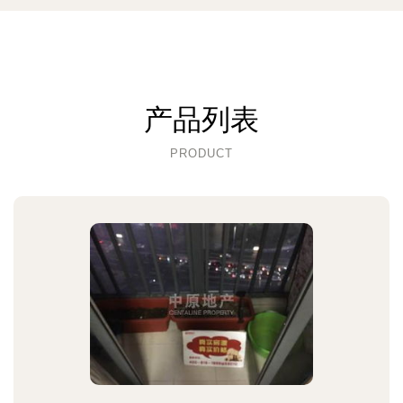
产品列表
PRODUCT