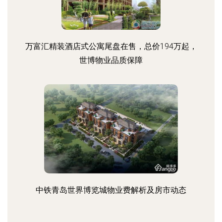
万富汇精装酒店式公寓尾盘在售，总价194万起，
世博物业品质保障
中铁青岛世界博览城物业费解析及房市动态