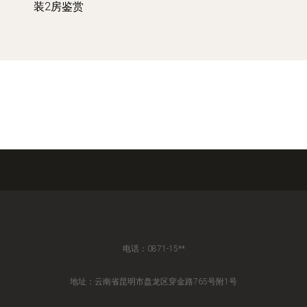
装2房鉴赏
电话：0871-15**
地址：云南省昆明市盘龙区穿金路765号附1号